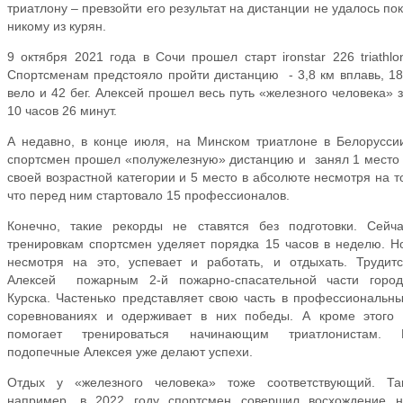
триатлону – превзойти его результат на дистанции не удалось по
никому из курян.
9 октября 2021 года в Сочи прошел старт ironstar 226 triathlo
Спортсменам предстояло пройти дистанцию - 3,8 км вплавь, 1
вело и 42 бег. Алексей прошел весь путь «железного человека» 
10 часов 26 минут.
А недавно, в конце июля, на Минском триатлоне в Белорусс
спортсмен прошел «полужелезную» дистанцию и занял 1 место
своей возрастной категории и 5 место в абсолюте несмотря на т
что перед ним стартовало 15 профессионалов.
Конечно, такие рекорды не ставятся без подготовки. Сейч
тренировкам спортсмен уделяет порядка 15 часов в неделю. Н
несмотря на это, успевает и работать, и отдыхать. Трудит
Алексей пожарным 2-й пожарно-спасательной части город
Курска. Частенько представляет свою часть в профессиональн
соревнованиях и одерживает в них победы. А кроме этого 
помогает тренироваться начинающим триатлонистам. 
подопечные Алексея уже делают успехи.
Отдых у «железного человека» тоже соответствующий. Так
например, в 2022 году спортсмен совершил восхождение н