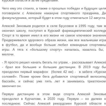
Курской области и за ее пределами.
Чего ему это стоило, а также о прошлых победах и будущих цел
поговорили с Алексеем накануне спортивного праздника, Д
физкультурника, который будет в этом году отмечаться 12 августа.
Алексей Зиновьев родился в селе Брусовое в 1995 году, там 
окончил школу, поступил в Курский фармацевтический коллед
Спорт в то время имел в его жизни не самое ключевое значени
Придерживался здорового образа жизни, как все мальчишки игр
в футбол, да и вообще больше любил командные спортивны
игры. А тяга к «большому спорту» началась, казалось бы,
мелочи.
- Я просто решил начать бегать по утрам, - рассказывает Алексе
- брал все большие и большие дистанции. В 2019 году бы
преодолен первый марафон (более 42 км) - в забеге «Курск
соловей». Позже кроме бега добавился спортивный велосипе
бассейн, и сейчас уже пять лет я занимаюсь триатлоном-
закончил он.
Первую дистанцию в этом виде спорта Алексей Зиновье
преодолел в Курчатове, в 2020 году. Первую – но далеко 
последнюю. Сейчас Алексей рекордсмен Курской области п