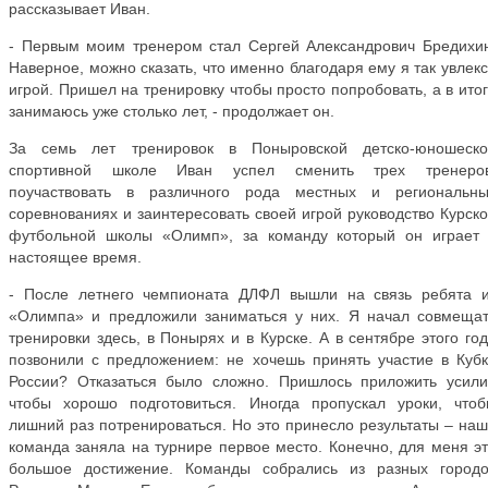
рассказывает Иван.
- Первым моим тренером стал Сергей Александрович Бредихи
Наверное, можно сказать, что именно благодаря ему я так увлек
игрой. Пришел на тренировку чтобы просто попробовать, а в ито
занимаюсь уже столько лет, - продолжает он.
За семь лет тренировок в Поныровской детско-юношеско
спортивной школе Иван успел сменить трех тренеров
поучаствовать в различного рода местных и региональны
соревнованиях и заинтересовать своей игрой руководство Курск
футбольной школы «Олимп», за команду который он играет 
настоящее время.
- После летнего чемпионата ДЛФЛ вышли на связь ребята и
«Олимпа» и предложили заниматься у них. Я начал совмеща
тренировки здесь, в Понырях и в Курске. А в сентябре этого го
позвонили с предложением: не хочешь принять участие в Куб
России? Отказаться было сложно. Пришлось приложить усил
чтобы хорошо подготовиться. Иногда пропускал уроки, что
лишний раз потренироваться. Но это принесло результаты – на
команда заняла на турнире первое место. Конечно, для меня э
большое достижение. Команды собрались из разных городо