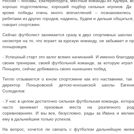
России – Москвы, Екатеринбурга, местные команды из Адлера, в
хорошо подготовлены, хороший подбор сильных игроков. Да
кроме победы очень много впечатлений – познакомились 
ребятами из других городов, надеюсь, будем и дальше общаться,
говорит спортсмен.
Сейчас футболист занимается сразу в двух спортивных школах
несмотря на то, что играет за курскую команду, не забывает и п
поныровцев.
- Успешный старт это залог всяких начинаний. И именно благода
своим тренерам, своей футбольной команде, за которую играл
Понырях, сейчас добиваюсь своих нынешних побед.
Тепло отзываются о юном спортсмене как его наставники, так
директор Поныровской детско-юношеской школы Евгени
Солодилов:
- У нас в целом достаточно сильная футбольная команда, котор
часто занимает призовые места на различного род
соревнованиях. И мы все, безусловно, рады за Ивана и жела
ему в дальнейшем только успехов.
На вопрос, хочется ли связать с футболом дальнейшую жизн