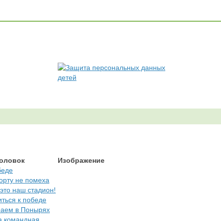
оловок
Изображение
беде
орту не помеха
 это наш стадион!
ться к победе
раем в Понырях
а командная