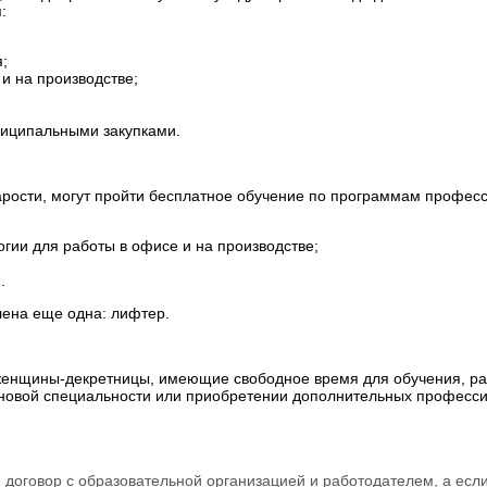
:
;
и на производстве;
иципальными закупками.
арости, могут пройти бесплатное обучение по программам професс
ии для работы в офисе и на производстве;
.
ена еще одна: лифтер.
женщины-декретницы, имеющие свободное время для обучения, рас
 новой специальности или приобретении дополнительных професси
договор с образовательной организацией и работодателем, а есл